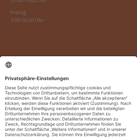
07:00-19:00 Uhr
Freitag
7:00-16:00 Uhr
RUND UM IHRE GESUNDHEIT
Personal Training Eltville Rheingau
BGM
(
Betriebliches Gesundheitsmanagement
)
Fitnessstudio Eltville
Ernährungsberatung
Firmenfitness Rheingau