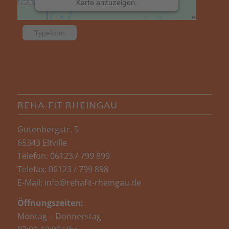
Karte anzuzeigen.
Mehr Informationen
Typeform
Akzeptieren
powered by
Usercentrics Consent
Management Platform
&
eRecht24
REHA-FIT RHEINGAU
Gutenbergstr. 5
65343 Eltville
Telefon: 06123 / 799 899
Telefax: 06123 / 799 898
E-Mail: info@rehafit-rheingau.de
Öffnungszeiten:
Montag – Donnerstag