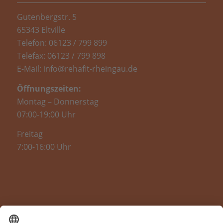
Gutenbergstr. 5
65343 Eltville
Telefon: 06123 / 799 899
Telefax: 06123 / 799 898
E-Mail: info@rehafit-rheingau.de
Öffnungszeiten:
Montag – Donnerstag
07:00-19:00 Uhr
Freitag
7:00-16:00 Uhr
RUND UM IHRE GESUNDHEIT