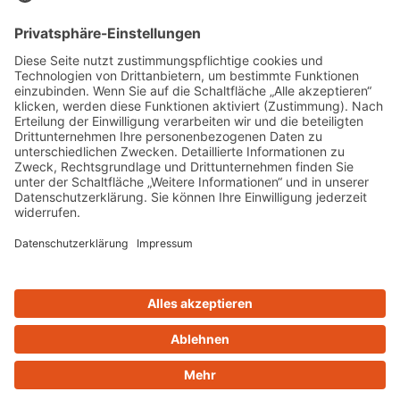
Personal Training Eltville Rheingau
BGM
(
Betriebliches Gesundheitsmanagement
)
Fitnessstudio Eltville
Ernährungsberatung
Firmenfitness Rheingau
OTT Behandlungen
© Copyright - RehaFit Rheingau | Webdesign & Umsetzung:
cambium.digital – Werbeagentur Bad Homburg
Impressum
Datenschutz