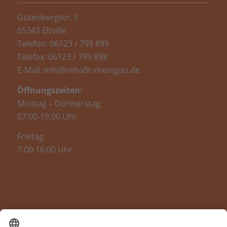
Gutenbergstr. 5
65343 Eltville
Telefon: 06123 / 799 899
Telefax: 06123 / 799 898
E-Mail: info@rehafit-rheingau.de
Öffnungszeiten:
Montag – Donnerstag
07:00-19:00 Uhr
Freitag
7:00-16:00 Uhr
RUND UM IHRE GESUNDHEIT