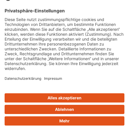
Personal Training Eltville Rheingau
BGM
(
Betriebliches Gesundheitsmanagement
)
Fitnessstudio Eltville
Ernährungsberatung
Firmenfitness Rheingau
OTT Behandlungen
© Copyright - RehaFit Rheingau | Webdesign & Umsetzung:
cambium.digital – Werbeagentur Bad Homburg
Impressum
Datenschutz