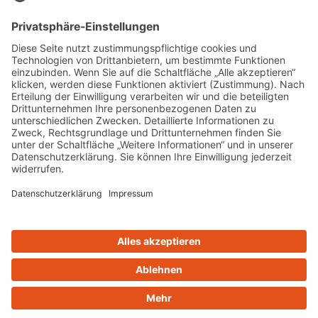
Personal Training Eltville Rheingau
BGM
(
Betriebliches Gesundheitsmanagement
)
Fitnessstudio Eltville
Ernährungsberatung
Firmenfitness Rheingau
OTT Behandlungen
© Copyright - RehaFit Rheingau | Webdesign & Umsetzung:
cambium.digital – Werbeagentur Bad Homburg
Impressum
Datenschutz