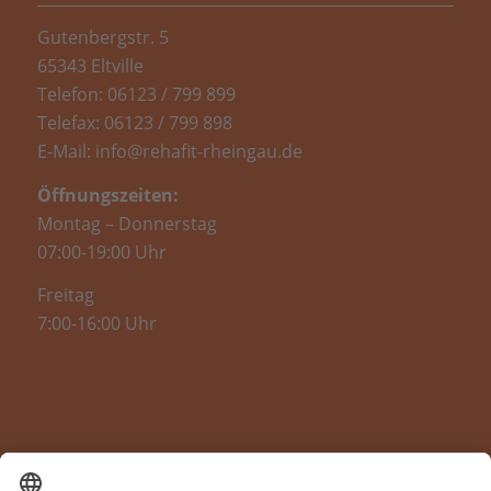
Gutenbergstr. 5
65343 Eltville
Telefon: 06123 / 799 899
Telefax: 06123 / 799 898
E-Mail: info@rehafit-rheingau.de
Öffnungszeiten:
Montag – Donnerstag
07:00-19:00 Uhr
Freitag
7:00-16:00 Uhr
RUND UM IHRE GESUNDHEIT