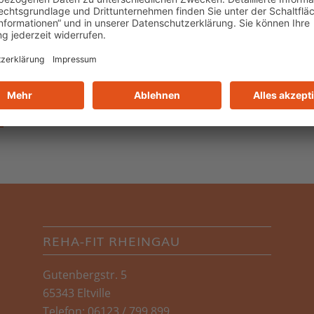
REHA-FIT RHEINGAU
Gutenbergstr. 5
65343 Eltville
Telefon: 06123 / 799 899