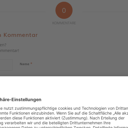
0
KOMMENTARE
en Kommentar
gen?
Kommentar!
*
Name
*
E-Mail-Adresse
Website