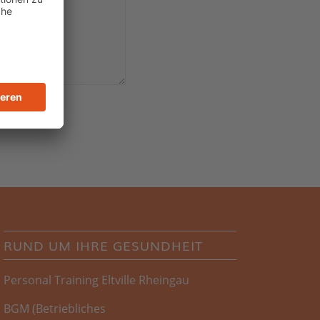
RUND UM IHRE GESUNDHEIT
Personal Training Eltville Rheingau
BGM
(
Betriebliches